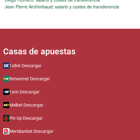
Jean Pierre Archimbaud: salario y costes de transferencia
Casas de apuestas​​​​​​​​
1xBet Descargar
Betwinner Descargar
1win Descargar
Melbet Descargar
Pin Up Descargar
Meridianbet Descargar