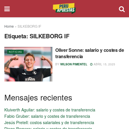
Home
»
SILKEBORG IF
Etiqueta:
SILKEBORG IF
Oliver Sonne: salario y costes de
NOTICIAS
transferencia
BY
WILSON PIMENTEL
ABRIL 15, 2025
Mensajes recientes
Kluiverth Aguilar: salario y costes de transferencia
Fabio Gruber: salario y costes de transferencia
Jesús Pretell: costos salariales y de transferencia
Diego Romero: salario y costes de transferencia