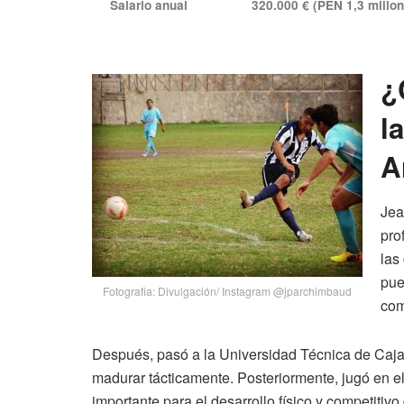
Salario anual
320.000 € (PEN 1,3 millo
¿
l
A
Jea
pro
las
pue
Fotografia: Divulgación/ Instagram @jparchimbaud
com
Después, pasó a la Universidad Técnica de Caj
madurar tácticamente. Posteriormente, jugó en e
importante para el desarrollo físico y competitiv