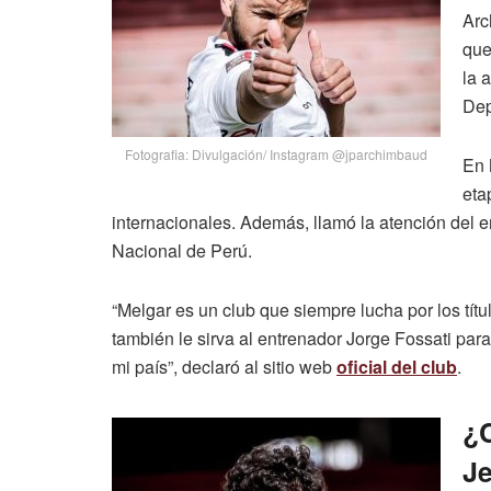
Arc
que
la 
Dep
Fotografia: Divulgación/ Instagram @jparchimbaud
En 
eta
internacionales. Además, llamó la atención del e
Nacional de Perú.
“Melgar es un club que siempre lucha por los títu
también le sirva al entrenador Jorge Fossati pa
mi país”, declaró al sitio web
oficial del club
.
¿C
J