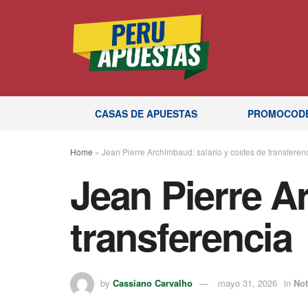
CASAS DE APUESTAS
PROMOCOD
Home
»
Jean Pierre Archimbaud: salario y costes de transferen
Jean Pierre A
transferencia
by
Cassiano Carvalho
mayo 31, 2026
in
Not