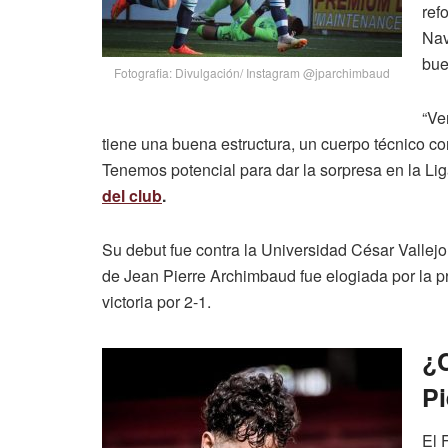
ref
Nav
bue
Fotografia: Divulgación/ Instagram @jparchimbaud
“Ve
tiene una buena estructura, un cuerpo técnico con
Tenemos potencial para dar la sorpresa en la Lig
del club
.
Su debut fue contra la Universidad César Vallej
de Jean Pierre Archimbaud fue elogiada por la p
victoria por 2-1.
¿C
P
El 