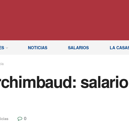
ES
NOTICIAS
SALARIOS
LA CASA
cia
rchimbaud: salario
0
icias