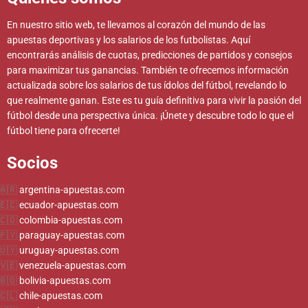
En nuestro sitio web, te llevamos al corazón del mundo de las
apuestas deportivas y los salarios de los futbolistas. Aquí
encontrarás análisis de cuotas, predicciones de partidos y consejos
para maximizar tus ganancias. También te ofrecemos información
actualizada sobre los salarios de tus ídolos del fútbol, revelando lo
que realmente ganan. Este es tu guía definitiva para vivir la pasión del
fútbol desde una perspectiva única. ¡Únete y descubre todo lo que el
fútbol tiene para ofrecerte!
Socios
argentina-apuestas.com
ecuador-apuestas.com
colombia-apuestas.com
paraguay-apuestas.com
uruguay-apuestas.com
venezuela-apuestas.com
bolivia-apuestas.com
chile-apuestas.com