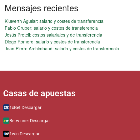
Mensajes recientes
Kluiverth Aguilar: salario y costes de transferencia
Fabio Gruber: salario y costes de transferencia
Jesús Pretell: costos salariales y de transferencia
Diego Romero: salario y costes de transferencia
Jean Pierre Archimbaud: salario y costes de transferencia
Casas de apuestas​​​​​​​​
1xBet Descargar
Betwinner Descargar
1win Descargar