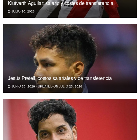
Kluiverth Aguilar: salario y costes de transferencia
JULIO 30, 2026
Jesús Pretell: costos salariales y de transferencia
JUNIO 30, 2026 - UPDATED ON JULIO 23, 2026