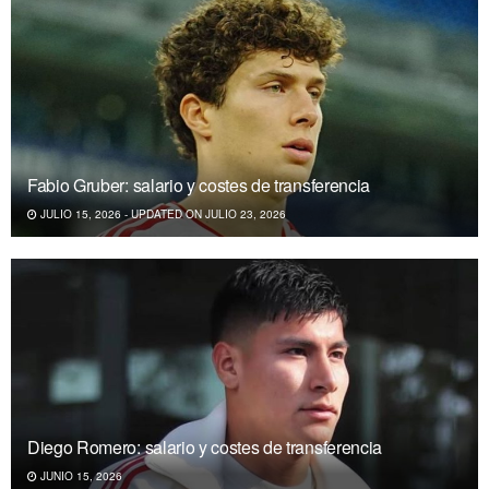
Fabio Gruber: salario y costes de transferencia
JULIO 15, 2026 - UPDATED ON JULIO 23, 2026
Diego Romero: salario y costes de transferencia
JUNIO 15, 2026