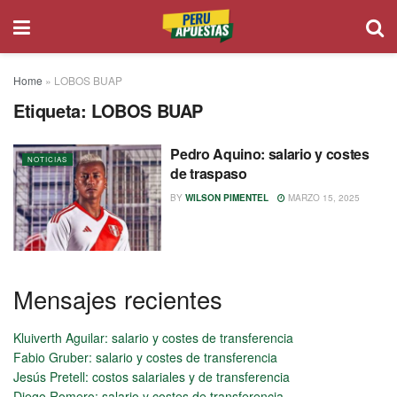
Home
»
LOBOS BUAP
Etiqueta:
LOBOS BUAP
Pedro Aquino: salario y costes
NOTICIAS
de traspaso
BY
WILSON PIMENTEL
MARZO 15, 2025
Mensajes recientes
Kluiverth Aguilar: salario y costes de transferencia
Fabio Gruber: salario y costes de transferencia
Jesús Pretell: costos salariales y de transferencia
Diego Romero: salario y costes de transferencia