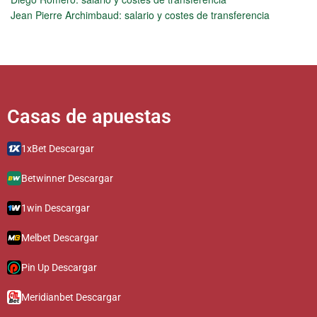
Jean Pierre Archimbaud: salario y costes de transferencia
Casas de apuestas​​​​​​​​
1xBet Descargar
Betwinner Descargar
1win Descargar
Melbet Descargar
Pin Up Descargar
Meridianbet Descargar