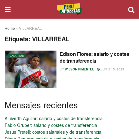
Home
»
VILLARREAL
Etiqueta:
VILLARREAL
Edison Flores: salario y costes
SALARIOS
de transferencia
BY
WILSON PIMENTEL
JUNIO 15, 2025
Mensajes recientes
Kluiverth Aguilar: salario y costes de transferencia
Fabio Gruber: salario y costes de transferencia
Jesús Pretell: costos salariales y de transferencia
Diego Romero: salario y costes de transferencia