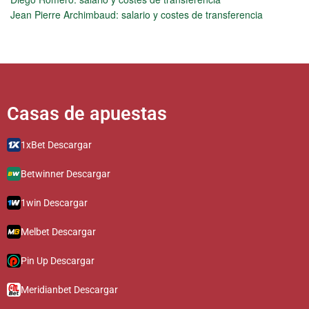
Jean Pierre Archimbaud: salario y costes de transferencia
Casas de apuestas​​​​​​​​
1xBet Descargar
Betwinner Descargar
1win Descargar
Melbet Descargar
Pin Up Descargar
Meridianbet Descargar