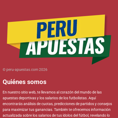
© peru-apuestas.com 2026
Quiénes somos
En nuestro sitio web, te llevamos al corazón del mundo de las
apuestas deportivas y los salarios de los futbolistas. Aquí
encontrarás análisis de cuotas, predicciones de partidos y consejos
para maximizar tus ganancias. También te ofrecemos información
actualizada sobre los salarios de tus ídolos del fútbol, revelando lo