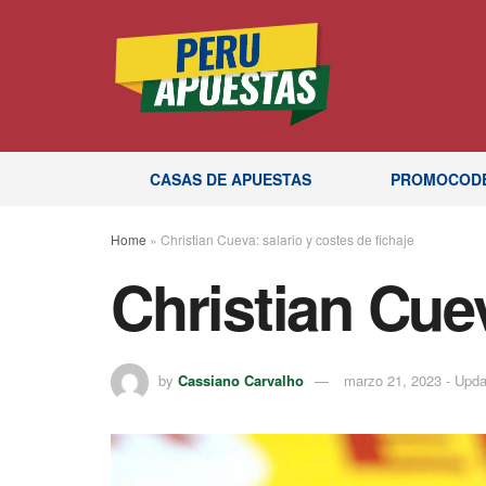
CASAS DE APUESTAS
PROMOCOD
Home
»
Christian Cueva: salario y costes de fichaje
Christian Cuev
by
Cassiano Carvalho
marzo 21, 2023 - Upda