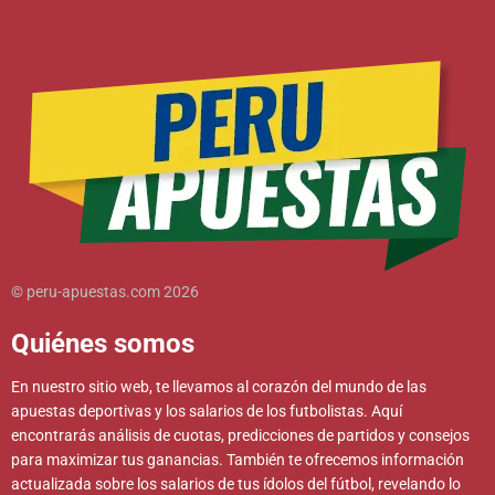
© peru-apuestas.com 2026
Quiénes somos
En nuestro sitio web, te llevamos al corazón del mundo de las
apuestas deportivas y los salarios de los futbolistas. Aquí
encontrarás análisis de cuotas, predicciones de partidos y consejos
para maximizar tus ganancias. También te ofrecemos información
actualizada sobre los salarios de tus ídolos del fútbol, revelando lo