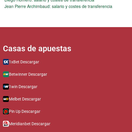
Jean Pierre Archimbaud: salario y costes de transferencia
Casas de apuestas​​​​​​​​
1xBet Descargar
Betwinner Descargar
1win Descargar
Melbet Descargar
Pin Up Descargar
Meridianbet Descargar