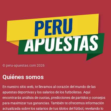
© peru-apuestas.com 2026
Quiénes somos
En nuestro sitio web, te llevamos al corazón del mundo de las
apuestas deportivas y los salarios de los futbolistas. Aquí
encontrarás análisis de cuotas, predicciones de partidos y consejos
para maximizar tus ganancias. También te ofrecemos información
actualizada sobre los salarios de tus ídolos del fútbol, revelando lo