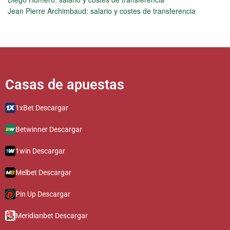
Jean Pierre Archimbaud: salario y costes de transferencia
Casas de apuestas​​​​​​​​
1xBet Descargar
Betwinner Descargar
1win Descargar
Melbet Descargar
Pin Up Descargar
Meridianbet Descargar