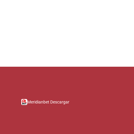
Meridianbet Descargar