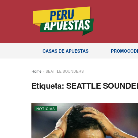
CASAS DE APUESTAS
PROMOCOD
Home
»
SEATTLE SOUNDERS
Etiqueta:
SEATTLE SOUNDE
NOTICIAS