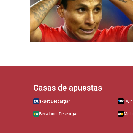
Casas de apuestas​​​​​​​​
1xBet Descargar
1win
Betwinner Descargar
Melb