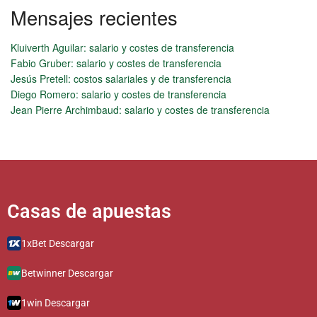
Mensajes recientes
Kluiverth Aguilar: salario y costes de transferencia
Fabio Gruber: salario y costes de transferencia
Jesús Pretell: costos salariales y de transferencia
Diego Romero: salario y costes de transferencia
Jean Pierre Archimbaud: salario y costes de transferencia
Casas de apuestas​​​​​​​​
1xBet Descargar
Betwinner Descargar
1win Descargar