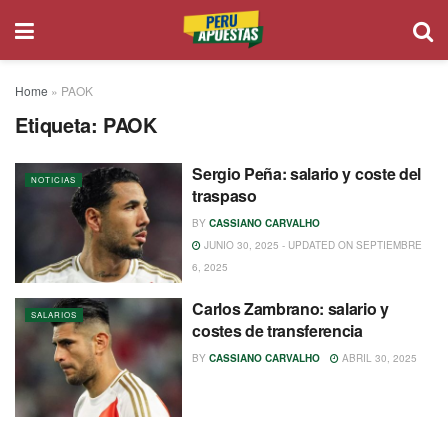
Home
»
PAOK
Etiqueta:
PAOK
Sergio Peña: salario y coste del
NOTICIAS
traspaso
BY
CASSIANO CARVALHO
JUNIO 30, 2025 - UPDATED ON SEPTIEMBRE
6, 2025
Carlos Zambrano: salario y
SALARIOS
costes de transferencia
BY
CASSIANO CARVALHO
ABRIL 30, 2025