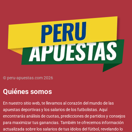
© peru-apuestas.com 2026
Quiénes somos
En nuestro sitio web, te llevamos al corazón del mundo de las
apuestas deportivas y los salarios de los futbolistas. Aquí
encontrarás análisis de cuotas, predicciones de partidos y consejos
para maximizar tus ganancias. También te ofrecemos información
actualizada sobre los salarios de tus ídolos del fútbol, revelando lo