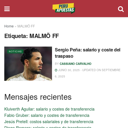
Home
»
MALMÖ FF
Etiqueta:
MALMÖ FF
Sergio Peña: salario y coste del
NOTICIAS
traspaso
BY
CASSIANO CARVALHO
JUNIO 30, 2025 - UPDATED ON SEPTIEMBRE
6, 2025
Mensajes recientes
Kluiverth Aguilar: salario y costes de transferencia
Fabio Gruber: salario y costes de transferencia
Jesús Pretell: costos salariales y de transferencia
Diego Romero: salario y costes de transferencia