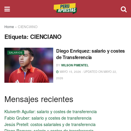
Home
»
CIENCIANO
Etiqueta:
CIENCIANO
Diego Enriquez: salario y costes
SALARIOS
de Transferencia
BY
WILSON PIMENTEL
MAYO 15, 2026 - UPDATED ON MAYO 22,
2026
Mensajes recientes
Kluiverth Aguilar: salario y costes de transferencia
Fabio Gruber: salario y costes de transferencia
Jesús Pretell: costos salariales y de transferencia
Diego Romero: salario y costes de transferencia