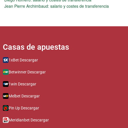
Jean Pierre Archimbaud: salario y costes de transferencia
Casas de apuestas​​​​​​​​
1xBet Descargar
Betwinner Descargar
1win Descargar
Melbet Descargar
Pin Up Descargar
Meridianbet Descargar