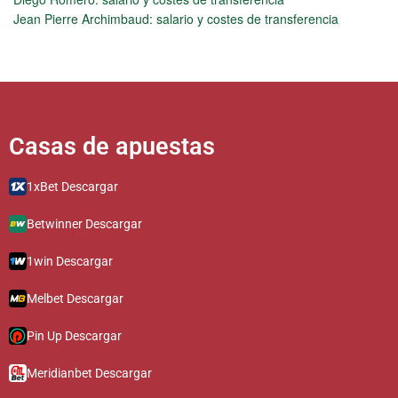
Jean Pierre Archimbaud: salario y costes de transferencia
Casas de apuestas​​​​​​​​
1xBet Descargar
Betwinner Descargar
1win Descargar
Melbet Descargar
Pin Up Descargar
Meridianbet Descargar