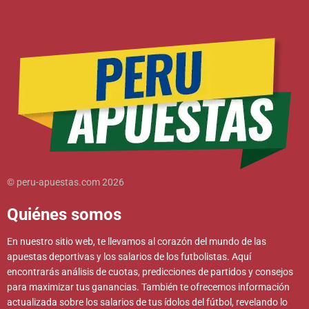
© peru-apuestas.com 2026
Quiénes somos
En nuestro sitio web, te llevamos al corazón del mundo de las
apuestas deportivas y los salarios de los futbolistas. Aquí
encontrarás análisis de cuotas, predicciones de partidos y consejos
para maximizar tus ganancias. También te ofrecemos información
actualizada sobre los salarios de tus ídolos del fútbol, revelando lo